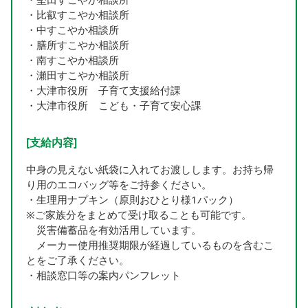
・比叡すこやか相談所
・中すこやか相談所
・膳所すこやか相談所
・南すこやか相談所
・瀬田すこやか相談所
・大津市役所 子育て支援給付課
・大津市役所 こども・子育て安心課
[支給内容]
中身の見えない紙袋に入れてお渡しします。お持ち帰
り用のエコバッグ等をご持参ください。
・生理用ナプキン（原則おひとり様1パック）
※ご家族分をまとめて受け取ることも可能です。
災害備蓄品を有効活用しています。
メーカー使用推奨期限が経過しているものを含むこ
とをご了承ください。
・相談窓口等の案内パンフレット