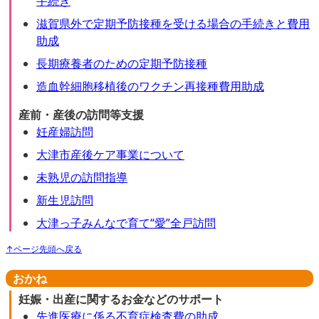
手続き
滋賀県外で定期予防接種を受ける場合の手続きと費用
助成
長期療養者のための定期予防接種
造血幹細胞移植後のワクチン再接種費用助成
産前・産後の訪問等支援
妊産婦訪問
大津市産後ケア事業について
未熟児の訪問指導
新生児訪問
大津っ子みんなで育て“愛”全戸訪問
↑ページ先頭へ戻る
おかね
妊娠・出産に関するお金などのサポート
先進医療に係る不育症検査費の助成